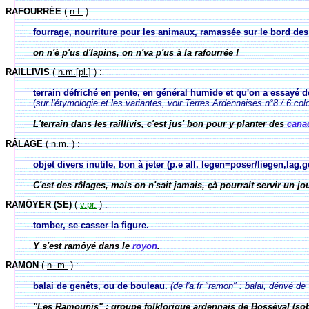
RAFOURRÉE
(
n.f.
) :
fourrage, nourriture pour les animaux, ramassée sur le bord de
on n'è p'us d'lapins, on n'va p'us à la rafourrée !
RAILLIVIS
(
n.m.[pl.]
) :
terrain défriché en pente, en général humide et qu'on a essayé d
(
sur l'étymologie et les variantes, voir Terres Ardennaises n°8 / 6 co
L'terrain dans les raillivis, c'est jus' bon pour y planter des
cana
RÂLAGE
(
n.m.
) :
objet divers inutile, bon à jeter (p.e all. legen=poser/liegen,lag,
C'est des râlages, mais on n'sait jamais, çà pourrait servir un jou
RAMÔYER (SE)
(
v.pr.
) :
tomber, se casser la figure.
Y s'est ramôyé dans le
royon
.
RAMON
(
n. m.
) :
balai de genêts, ou de bouleau.
(de l'a.fr "ramon" : balai, dérivé 
"Les Ramounis" : groupe folklorique ardennais de Bosséval (sobr