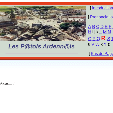
[
Introduction
[
Prononciatio
A
B
C
D
E
F
H
L
M
N
i j k
R
O
P
Q
S
V
W
Y
u
x
z
Les P@tois Ardenn@is
[
Bas de Pag
he-m.... !