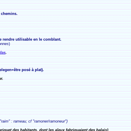
s chemins.
e rendre utilisable en le comblant.
lonnes
)
das
.
gelegen=être posé à plat).
r.
de "raim" : rameau; cf "ramoner/ramoneur")
iquet des habitants, dont les aïeux fabriquaient des balais)