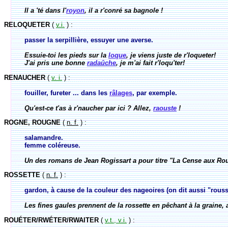
Il a 'té dans l'
royon
, il a r'conré sa bagnole !
RELOQUETER
(
v.i.
) :
passer la serpillière, essuyer une averse.
Essuie-toi les pieds sur la
loque
, je viens juste de r'loqueter!
J'ai pris une bonne
radaûche
, je m'ai fait r'loqu'ter!
RENAUCHER
(
v. i.
) :
fouiller, fureter ... dans les
râlages
, par exemple.
Qu'est-ce t'as à r'naucher par ici ? Allez,
raouste
!
ROGNE, ROUGNE
(
n. f.
) :
salamandre.
femme coléreuse.
Un des romans de Jean Rogissart a pour titre "La Cense aux R
ROSSETTE
(
n. f.
) :
gardon, à cause de la couleur des nageoires (on dit aussi "rouss
Les fines gaules prennent de la rossette en pêchant à la graine,
ROUÉTER/RWÉTER/RWAITER
(
v.t., v.i.
) :