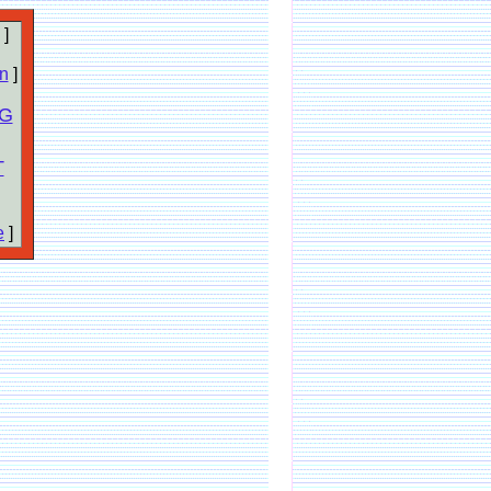
]
n
]
G
T
e
]