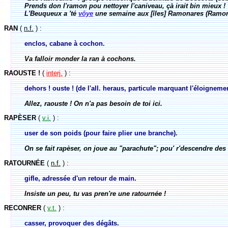
Prends don l'ramon pou nettoyer l'caniveau, çà irait bin mieux !
L'Beuqueux a 'té
vôye
une semaine aux [îles] Ramonares (Ramon-a
RAN
(
n.f.
) :
enclos, cabane à cochon.
Va falloir monder la ran à cochons.
RAOUSTE !
(
interj.
) :
dehors ! ouste ! (de l'all. heraus, particule marquant l'éloignemen
Allez, raouste ! On n'a pas besoin de toi ici.
RAPÈSER
(
v.i.
) :
user de son poids (pour faire plier une branche).
On se fait rapèser, on joue au "parachute"; pou' r'descendre des 
RATOURNÉE
(
n.f.
) :
gifle, adressée d'un retour de main.
Insiste un peu, tu vas pren're une ratournée !
RECONRER
(
v.t.
) :
casser, provoquer des dégâts.