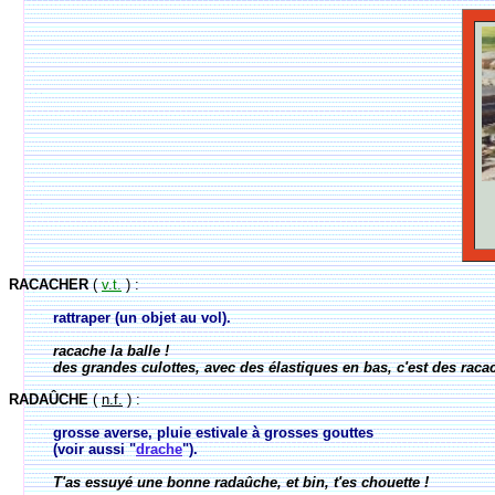
RACACHER
(
v.t.
) :
rattraper (un objet au vol).
racache la balle !
des grandes culottes, avec des élastiques en bas, c'est des racac
RADAÛCHE
(
n.f.
) :
grosse averse, pluie estivale à grosses gouttes
(voir aussi "
drache
").
T'as essuyé une bonne radaûche, et bin, t'es chouette !