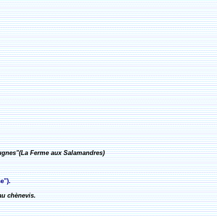
ougnes"(La Ferme aux Salamandres)
e").
 au chènevis.