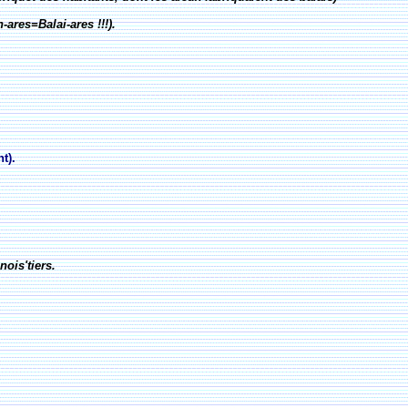
res=Balai-ares !!!).
t).
nois'tiers.